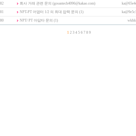
82
회사 거래 관련 문의 (gosantech4096@kakao.com)
ka@65e4
81
NPT-PT 어댑터 1/2 의 최대 압력 문의
(1)
ka@9e5c
80
NPT/ PT 아답타 문의
(1)
wkhl
1
2
3
4
5
6
7
8
9