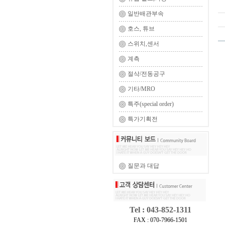
일반배관부속
호스, 튜브
스위치,센서
계측
절삭/전동공구
기타/MRO
특주(special order)
특가기획전
질문과 대답
Tel : 043-852-1311
FAX : 070-7966-1501