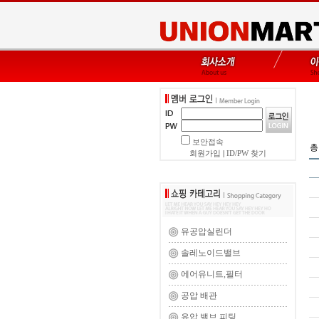
보안접속
총
회원가입
|
ID/PW 찾기
유공압실린더
솔레노이드밸브
에어유니트,필터
공압 배관
유압 밸브,피팅