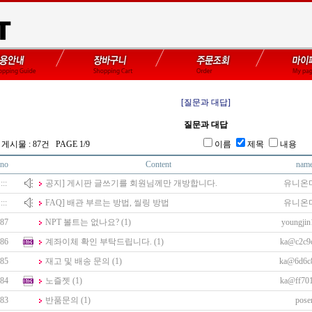
[질문과 대답]
질문과 대답
 게시물 : 87건 PAGE 1/9
이름
제목
내용 
no
Content
nam
:::
공지] 게시판 글쓰기를 회원님께만 개방합니다.
유니온
:::
FAQ] 배관 부르는 방법, 씰링 방법
유니온
87
NPT 볼트는 없나요?
(1)
youngjin
86
계좌이체 확인 부탁드립니다.
(1)
ka@c2c9
85
재고 및 배송 문의
(1)
ka@6d6c
84
노즐젯
(1)
ka@ff70
83
반품문의
(1)
pose