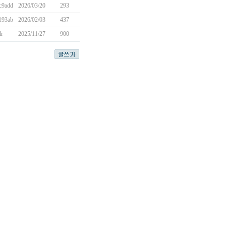
c9add
2026/03/20
293
193ab
2026/02/03
437
dr
2025/11/27
900