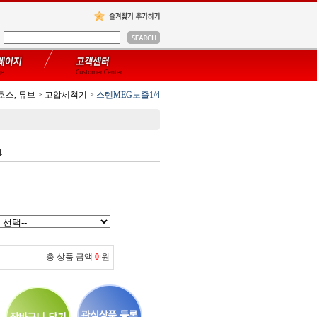
호스, 튜브
>
고압세척기
>
스텐MEG노즐1/4
4
총 상품 금액
0
원