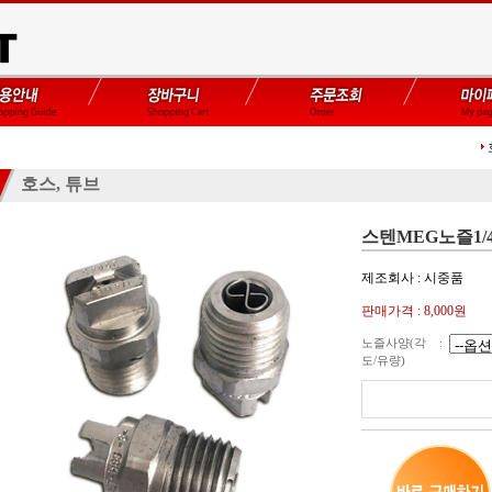
호스, 튜브
스텐MEG노즐1/
제조회사 : 시중품
판매가격 :
8,000
원
노즐사양(각
:
도/유량)