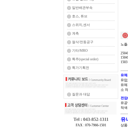
일반배관부속
호스, 튜브
스위치,센서
계측
절삭/전동공구
노즐
기타/MRO
2504
1504
특주(special order)
150
특가기획전
유체
유압
유체
소 
질문과 대답
전압(v
유공
적색은
유
Tel : 043-852-1311
FAX : 070-7966-1501
상품