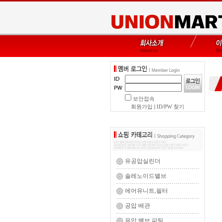
보안접속
회원가입
|
ID/PW 찾기
유공압실린더
솔레노이드밸브
에어유니트,필터
공압 배관
유압 밸브,피팅