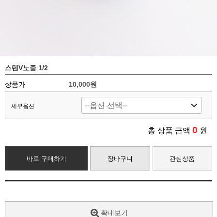
스텐V노즐 1/2
상품가
10,000
원
세부옵션
0
총 상품 금액
원
바로 구매하기
장바구니
관심상품
확대보기