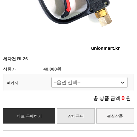
세차건 RL26
상품가
40,000
원
패키지
0
총 상품 금액
원
바로 구매하기
장바구니
관심상품