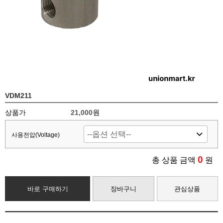
VDM211
상품가
21,000
원
사용전압(Voltage)
0
총 상품 금액
원
바로 구매하기
장바구니
관심상품