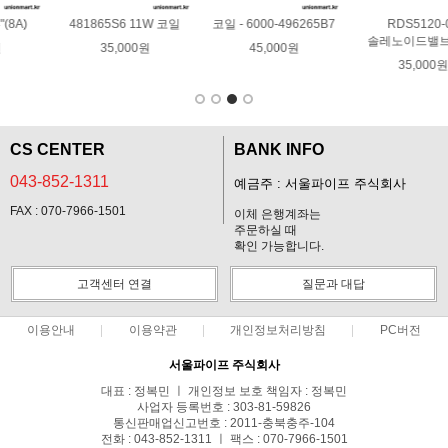
RDS5120-03
코일 - SB514
소켓 - DIN커넥터/4핀
솔레노이드밸브 TPC
32,000원
5,000원
35,000원
CS CENTER
BANK INFO
043-852-1311
예금주 : 서울파이프 주식회사
FAX : 070-7966-1501
이체 은행계좌는
주문하실 때
확인 가능합니다.
고객센터 연결
질문과 대답
이용안내
이용약관
개인정보처리방침
PC버전
서울파이프 주식회사
대표 : 정복민 ㅣ 개인정보 보호 책임자 : 정복민
사업자 등록번호 : 303-81-59826
통신판매업신고번호 : 2011-충북충주-104
전화 : 043-852-1311 ㅣ 팩스 : 070-7966-1501