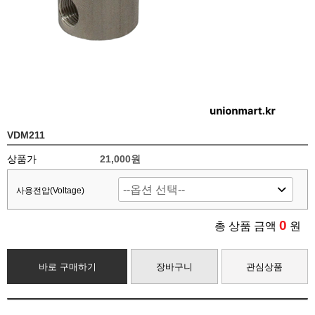
VDM211
상품가
21,000
원
사용전압(Voltage)
0
총 상품 금액
원
바로 구매하기
장바구니
관심상품