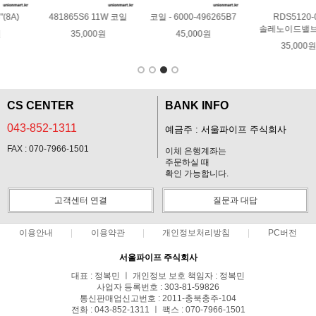
7
RDS5120-03
코일 - SB514
소켓 - DIN커넥터/4핀
솔레노이드밸브 TPC
32,000원
5,000원
35,000원
CS CENTER
BANK INFO
043-852-1311
예금주 : 서울파이프 주식회사
FAX : 070-7966-1501
이체 은행계좌는
주문하실 때
확인 가능합니다.
고객센터 연결
질문과 대답
이용안내
이용약관
개인정보처리방침
PC버전
서울파이프 주식회사
대표 : 정복민 ㅣ 개인정보 보호 책임자 : 정복민
사업자 등록번호 : 303-81-59826
통신판매업신고번호 : 2011-충북충주-104
전화 : 043-852-1311 ㅣ 팩스 : 070-7966-1501