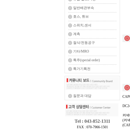
일반배관부속
호스, 튜브
스위치,센서
계측
절삭/전동공구
기타/MRO
특주(special order)
특가기획전
질문과 대답
CAP
DC2
커넥
(커
Tel : 043-852-1311
(CA
FAX : 070-7966-1501