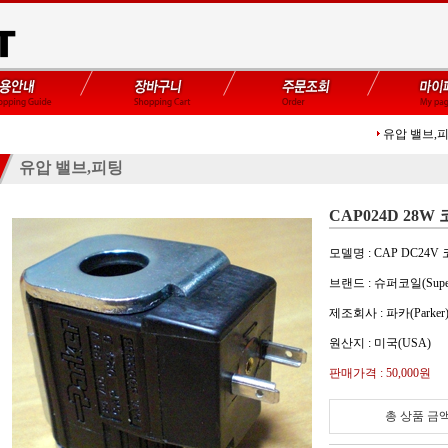
유압 밸브,
유압 밸브,피팅
CAP024D 28W
모델명 : CAP DC24V
브랜드 : 슈퍼코일(Super 
제조회사 : 파카(Parker
원산지 : 미국(USA)
판매가격 :
50,000원
총 상품 금