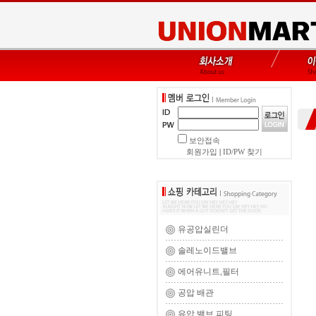
보안접속
회원가입
|
ID/PW 찾기
유공압실린더
솔레노이드밸브
에어유니트,필터
공압 배관
유압 밸브,피팅