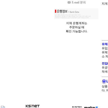
E-mail 문의
지게
이체 은행계좌는
주문하실 때
확인 가능합니다.
유체
유압
유체
소 
전압(v
유공
적색은
유
상품
다.