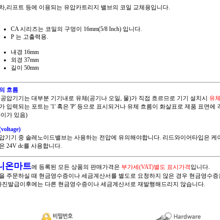
차,리프트 등에 이용되는 유압카트리지 밸브의 코일 교체용입니다.
CA 시리즈는 코일의 구멍이 16mm(5/8 Inch) 입니다.
P 는 고출력용.
내경 16mm
외경 37mm
길이 50mm
의 흐름
,공압기기는 대부분 기기내로 유체(공기나 오일, 물)가 직접 흐르므로 기기 설치시
유체
가 입력되는 포트는 '1' 혹은 'P' 등으로 표시되거나 유체 흐름이 화살표로 제품 표면에
차이가 있음)
oltage)
압기기 중 솔레노이드밸브는 사용하는 전압에 유의해야합니다. 리드와이어타입은 케이블색
 24V dc를 사용합니다.
니온마트
에 등록된 모든 상품의 판매가격은
부가세(VAT)별도 표시가격
입니다.
을 주문하실 때 현금영수증이나 세금계산서를 별도로 요청하지 않은 경우 현금영수증
 자진발급이후에는 다른 현금영수증이나 세금계산서로 재발행해드리지 않습니다.