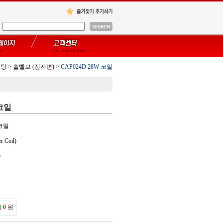
피팅
>
솔밸브 (전자변)
>
CAP024D 28W 코일
 코일
 코일
Coil)
)
액
0
원