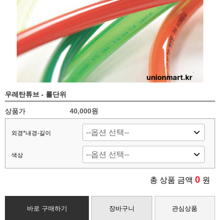
우레탄튜브 - 롤단위
상품가
40,000
원
외경*내경-길이
색상
0
총 상품 금액
원
바로 구매하기
장바구니
관심상품