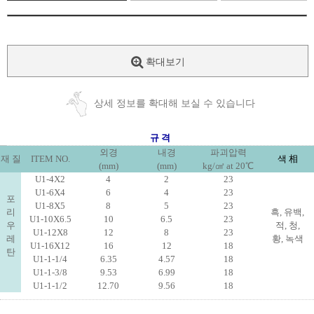
확대보기
상세 정보를 확대해 보실 수 있습니다
규 격
외경
내경
파괴압력
재 질
ITEM NO.
색 相
(mm)
(mm)
kg/㎠ at 20℃
U1-4X2
4
2
23
U1-6X4
6
4
23
포
U1-8X5
8
5
23
리
흑, 유백,
U1-10X6.5
10
6.5
23
우
적, 청,
U1-12X8
12
8
23
레
황, 녹색
U1-16X12
16
12
18
탄
U1-1-1/4
6.35
4.57
18
U1-1-3/8
9.53
6.99
18
U1-1-1/2
12.70
9.56
18