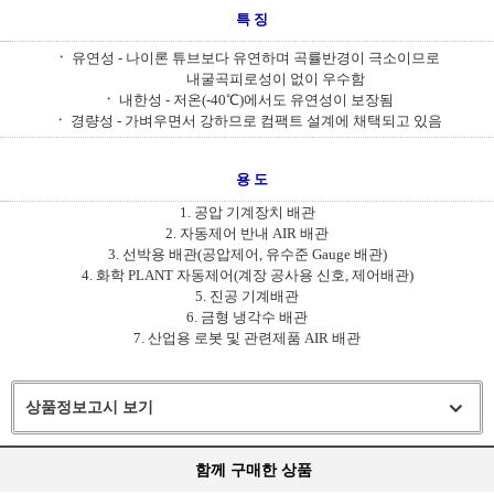
특 징
ㆍ
유연성 - 나이론 튜브보다 유연하며 곡률반경이 극소이므로
내굴곡피로성이 없이 우수함
ㆍ
내한성 - 저온(-40℃)에서도 유연성이 보장됨
ㆍ
경량성 - 가벼우면서 강하므로 컴팩트 설계에 채택되고 있음
용 도
1. 공압 기계장치 배관
2. 자동제어 반내 AIR 배관
3. 선박용 배관(공압제어, 유수준 Gauge 배관)
4. 화학 PLANT 자동제어(계장 공사용 신호, 제어배관)
5. 진공 기계배관
6. 금형 냉각수 배관
7. 산업용 로봇 및 관련제품 AIR 배관
상품정보고시 보기
함께 구매한 상품