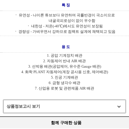
특 징
ㆍ
유연성 - 나이론 튜브보다 유연하며 곡률반경이 극소이므로
내굴곡피로성이 없이 우수함
ㆍ
내한성 - 저온(-40℃)에서도 유연성이 보장됨
ㆍ
경량성 - 가벼우면서 강하므로 컴팩트 설계에 채택되고 있음
용 도
1. 공압 기계장치 배관
2. 자동제어 반내 AIR 배관
3. 선박용 배관(공압제어, 유수준 Gauge 배관)
4. 화학 PLANT 자동제어(계장 공사용 신호, 제어배관)
5. 진공 기계배관
6. 금형 냉각수 배관
7. 산업용 로봇 및 관련제품 AIR 배관
상품정보고시 보기
함께 구매한 상품