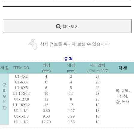
확대보기
상세 정보를 확대해 보실 수 있습니다
규 격
외경
내경
파괴압력
재 질
ITEM NO.
색 相
(mm)
(mm)
kg/㎠ at 20℃
U1-4X2
4
2
23
U1-6X4
6
4
23
포
U1-8X5
8
5
23
리
흑, 유백,
U1-10X6.5
10
6.5
23
우
적, 청,
U1-12X8
12
8
23
레
황, 녹색
U1-16X12
16
12
18
탄
U1-1-1/4
6.35
4.57
18
U1-1-3/8
9.53
6.99
18
U1-1-1/2
12.70
9.56
18