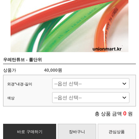
우레탄튜브 - 롤단위
상품가
40,000
원
외경*내경-길이
색상
0
총 상품 금액
원
바로 구매하기
장바구니
관심상품