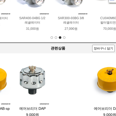
CU040M60N
B10-KAW201-02
HP0501A10ANP01
필터엘리먼트
필터엘리먼트
50,000원
70,000원
65,000원
관련상품
장바구니 담기
에어브리더 DAB-sp
에어브리더 DAP
9,000원
9,000원