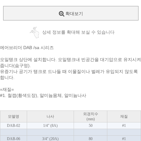
확대보기
상세 정보를 확대해 보실 수 있습니다
에어브리더 DAB /sa 시리즈
오일탱크 상단에 설치합니다. 오일탱크내 빈공간을 대기압으로 유지시켜
줍니다(숨구멍).
유증기나 공기가 탱크로 드나들 때 이물질이나 벌레가 유입되지 않도록
합니다.
=재질=
#1. 철캡(황색도장), 알미늄몸체, 알미늄나사
외경치수
모델명
나사
재질
(mm)
DAB-02
1/4" (8A)
50
#1
DAB-06
3/4" (20A)
80
#1