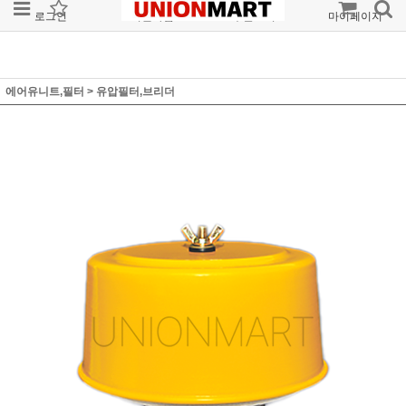
로그인
회원가입
주문조회
마이페이지
에어유니트,필터
>
유압필터,브리더