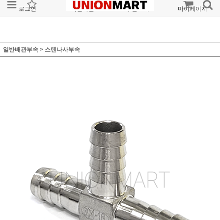
로그인
회원가입
주문조회
마이페이지
일반배관부속
>
스텐나사부속