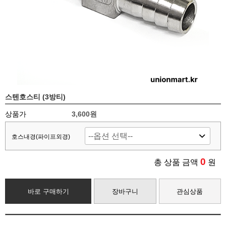
스텐호스티 (3방티)
상품가
3,600
원
호스내경(파이프외경)
0
총 상품 금액
원
바로 구매하기
장바구니
관심상품