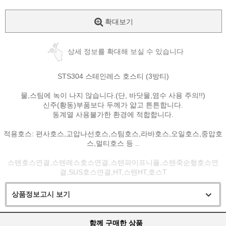
확대보기
상세 정보를 확대해 보실 수 있습니다
STS304 스테인레스 호스티 (3방티)
물,스팀에 녹이 나지 않습니다.(단, 바닷물,염수 사용 주의!!)
신주(황동)부품보다 두께가 얇고 튼튼합니다.
동계열 사용불가한 환경에 적합합니다.
적용호스: 편사호스,고압나선호스,스팀호스,라바호스,오일호스,중압호
스,멀티호스 등 ..
스텐호스연결,스텐레스호스연결,스텐파이프니플,스텐죽순형호스연
결,SUS호스연결,HT,스텐HT,호스T
상품정보고시 보기
함께 구매한 상품