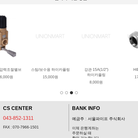
링
강관 15A(1/2")
HIDR 소켓
HIDR V/S 스텐강관용
하이카플링
17,000원
11,000원
8,000원
CS CENTER
BANK INFO
043-852-1311
예금주 : 서울파이프 주식회사
FAX : 070-7966-1501
이체 은행계좌는
주문하실 때