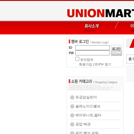
총 
보안접속
회원가입
|
ID/PW 찾기
유공압실린더
솔레노이드밸브
에어유니트,필터
공압 배관
유압 밸브,피팅