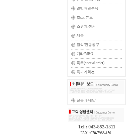
일반배관부속
호스, 튜브
스위치,센서
계측
절삭/전동공구
기타/MRO
특주(special order)
특가기획전
질문과 대답
Tel : 043-852-1311
FAX : 070-7966-1501