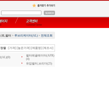
니트,필터
>
루브리케이터(AL)
>
전체조회
정렬 :
[가격]
[높은가격]
[제품명]
[제조사]
필터레귤레이터(AFR)
L)(0)
(4)
유압필터,브리더(25)