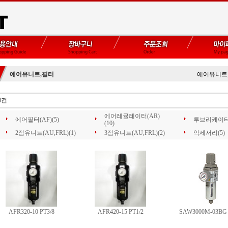
에어유니트,필터
에어유니트
4건
에어레귤레이터(AR)
에어필터(AF)(5)
루브리케이터(A
(10)
2점유니트(AU,FRL)(1)
3점유니트(AU,FRL)(2)
악세서리(5)
AFR320-10 PT3/8
AFR420-15 PT1/2
SAW3000M-03BG