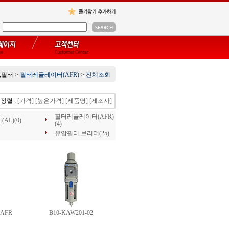
,필터
>
필터레귤레이터(AFR)
>
전체조회
정렬 :
[가격]
[높은가격]
[제품명]
[제조사]
필터레귤레이터(AFR)
L)(0)
(4)
유압필터,브리더(25)
 AFR
B10-KAW201-02