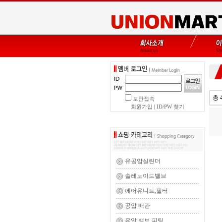
총 
보안접속
회원가입
|
ID/PW 찾기
유공압실린더
솔레노이드밸브
에어유니트,필터
공압 배관
유압 밸브,피팅