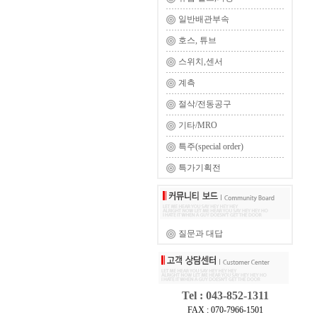
일반배관부속
호스, 튜브
스위치,센서
계측
절삭/전동공구
기타/MRO
특주(special order)
특가기획전
질문과 대답
Tel : 043-852-1311
FAX : 070-7966-1501