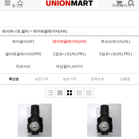
로그인
회원가입
주문조회
마이페이지
에어유니트,필터
>
에어레귤레이터(AR)
에어필터(AF)
에어레귤레이터(AR)
루브리케이터(AL)
필터레귤레이터(AFR)
2점유니트(AU,FRL)
3점유니트(AU,FRL)
악세서리
유압필터,브리더
최신순
낮은가격
높은가격
판매순위
상품명