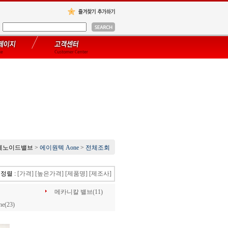
레노이드밸브
>
에이원텍 Aone
>
전체조회
정렬 :
[가격]
[높은가격]
[제품명]
[제조사]
메카니칼 밸브(11)
(23)