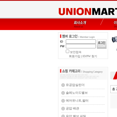
보안접속
회원가입
|
ID/PW 찾기
유공압실린더
총 
솔레노이드밸브
에어유니트,필터
공압 배관
유압 밸브,피팅