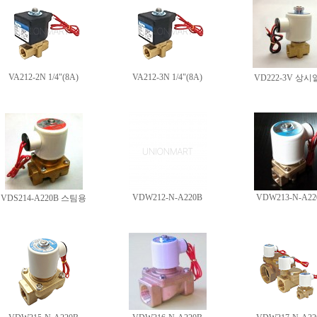
VA212-2N 1/4"(8A)
VA212-3N 1/4"(8A)
VD222-3V 상
VDW212-N-A220B
VDW213-N-A22
VDS214-A220B 스팀용