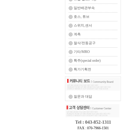
일반배관부속
호스, 튜브
스위치,센서
계측
절삭/전동공구
기타/MRO
특주(special order)
특가기획전
질문과 대답
Tel : 043-852-1311
FAX : 070-7966-1501