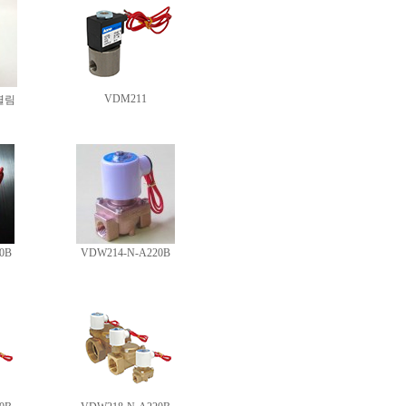
VDM211
시열림
0B
VDW214-N-A220B