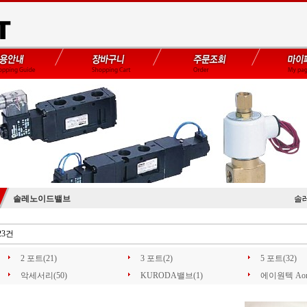
솔레노이드밸브
솔
23건
2 포트(21)
3 포트(2)
5 포트(32)
악세서리(50)
KURODA밸브(1)
에이원텍 Aone