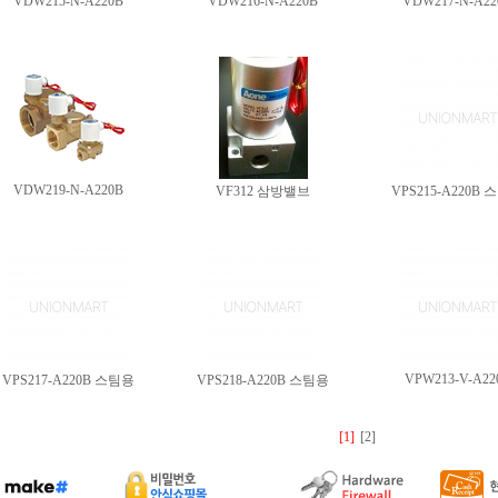
VDW215-N-A220B
VDW216-N-A220B
VDW217-N-A22
VDW219-N-A220B
VF312 삼방밸브
VPS215-A220B
VPW213-V-A22
VPS217-A220B 스팀용
VPS218-A220B 스팀용
[1]
[2]